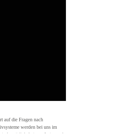
t auf die Fragen nach
sivsysteme werden bei uns im
sind natürlich frei von Leim und