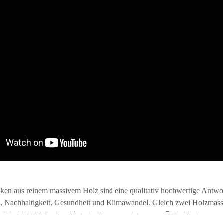
n aus reinem massivem Holz sind eine qualitativ hochwertige Antwor
z, Nachhaltigkeit, Gesundheit und Klimawandel. Gleich zwei Holzmas
llt. Die MHM-Wand und
inholz-Brettstapelelemente
. Beide Systeme 