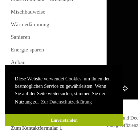
Mischbauweise
Wärmedämmung
Sanieren
Energie sparen
Anbau
Aufstocken
Diese Website verwendet Cookies, um Ihnen den
bestmöglichen Service zu gewährleisten. Wenn
Sie auf der Seite weitersurfen, stimmen Sie der
Kontaktieren Sie uns
Nutzung zu.
Zur Datenschutzerklärung
Tel.
(0621) 32233-0
E-Mail:
info(at)holzbauwerte.de
Wände und Decke
Einverstanden
Energieeffizien
Zum Kontaktformular
Haus hergeste