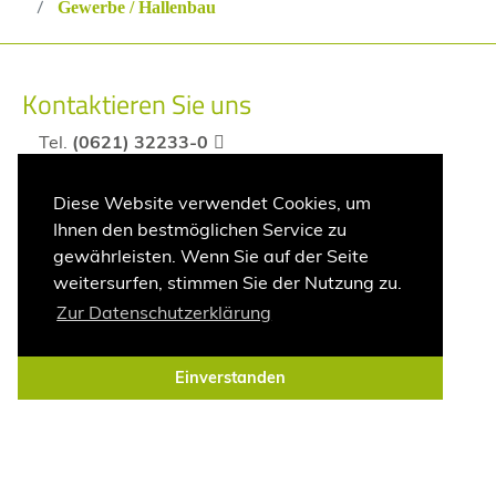
Gewerbe / Hallenbau
Kontaktieren Sie uns
Tel.
(0621) 32233-0
E-Mail:
info(at)holzbauwerte.de
Diese Website verwendet Cookies, um
Zum Kontaktformular
Ihnen den bestmöglichen Service zu
gewährleisten. Wenn Sie auf der Seite
weitersurfen, stimmen Sie der Nutzung zu.
Baubereiche
Zur Datenschutzerklärung
Gewerbe / Hallenbau
Einverstanden
Der Anspruch an den Gewerbebau deckt sich mit den
Vorteilen des Holzbaus. Kurze Bauzeiten durch die
modulare Elementbauweise, fast uneingeschränkt